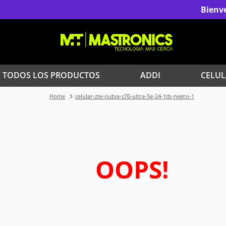
Bienve
TODOS LOS PRODUCTOS
ADDI
CELUL
celular-zte-nubia-z70-ultra-5g-24-1tb-negro-1
1
.
Iphone
3
.
Celulares Samsung
5
.
Red Magic
OOPS!
7
.
Celulares
9
.
Iphone 17