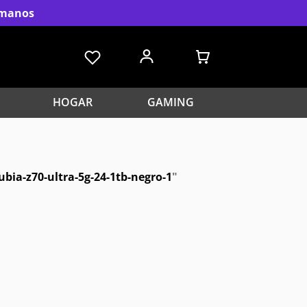
s manos
HOGAR
GAMING
ubia-z70-ultra-5g-24-1tb-negro-1
"