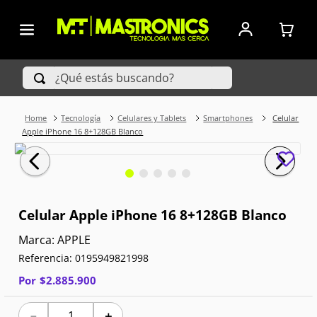
¿Qué estás buscando?
Tecnología
Celulares y Tablets
Smartphones
Celular
TÉRMINOS MÁS BUSCADOS
Apple iPhone 16 8+128GB Blanco
1
.
Iphone
2
.
Xiaomi
Celular Apple iPhone 16 8+128GB Blanco
3
.
Celulares Samsung
APPLE
4
.
Televisores
Referencia
:
0195949821998
Por
$
2
.
885
.
900
5
.
Red Magic
6
.
S25 Ultra
－
＋