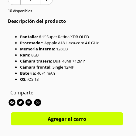
10 disponibles
7
.
Celulares
Descripción del producto
8
.
Iphone 15 Pro Max
Pantalla:
6.1″ Super Retina XDR OLED
9
.
Iphone 17
Procesador:
Appple A18 Hexa-core 4.0 GHz
Memoria interna:
128GB
10
.
Audífonos
Ram:
8GB
Cámara trasera:
Dual 48MP+12MP
Cámara frontal:
Single 12MP
Batería:
4674 mAh
OS:
iOS 18
Comparte
Agregar al carro