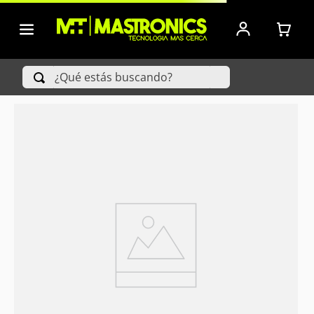
¿Qué estás buscando?
TÉRMINOS MÁS BUSCADOS
1
.
Iphone
2
.
Xiaomi
3
.
Celulares Samsung
4
.
Televisores
5
.
Red Magic
6
.
S25 Ultra