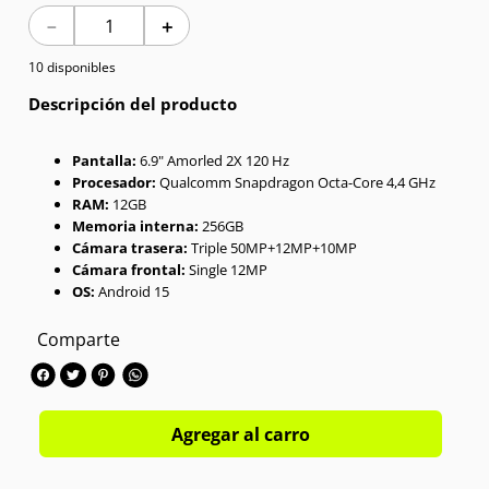
－
＋
7
.
Celulares
10 disponibles
8
.
Iphone 15 Pro Max
Descripción del producto
9
.
Iphone 17
Pantalla:
6.9" Amorled 2X 120 Hz
Procesador:
Qualcomm Snapdragon Octa-Core 4,4 GHz
10
.
Audífonos
RAM:
12GB
Memoria interna:
256GB
Cámara trasera:
Triple 50MP+12MP+10MP
Cámara frontal:
Single 12MP
OS:
Android 15
Comparte
Agregar al carro