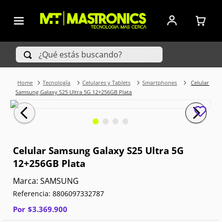
¿Qué estás buscando?
Tecnología
Celulares y Tablets
Smartphones
Celular
TÉRMINOS MÁS BUSCADOS
Samsung Galaxy S25 Ultra 5G 12+256GB Plata
1
.
Iphone
2
.
Xiaomi
Celular Samsung Galaxy S25 Ultra 5G
3
.
Celulares Samsung
12+256GB Plata
4
.
Televisores
SAMSUNG
Referencia
:
8806097332787
5
.
Red Magic
Por
$
3
.
369
.
900
6
.
S25 Ultra