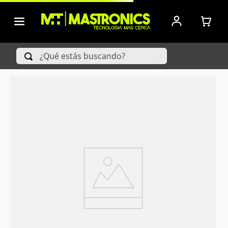
¿Qué estás buscando?
TÉRMINOS MÁS BUSCADOS
1
.
Iphone
2
.
Xiaomi
3
.
Celulares Samsung
4
.
Televisores
5
.
Red Magic
6
.
S25 Ultra