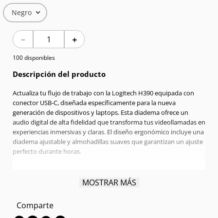
Negro
7
.
Celulares
－
＋
8
.
Iphone 15 Pro Max
100 disponibles
9
.
Iphone 17
Descripción del producto
10
.
Audífonos
Actualiza tu flujo de trabajo con la Logitech H390 equipada con
conector USB-C, diseñada específicamente para la nueva
generación de dispositivos y laptops. Esta diadema ofrece un
audio digital de alta fidelidad que transforma tus videollamadas en
experiencias inmersivas y claras. El diseño ergonómico incluye una
diadema ajustable y almohadillas suaves que garantizan un ajuste
perfecto durante horas.
El micrófono giratorio cuenta con tecnología avanzada de
cancelación de ruido, asegurando que te escuchen con total
MOSTRAR MÁS
nitidez sin importar el ruido ambiental. Con su control remoto
integrado en el cable, tienes el mando total del volumen y el
Comparte
silencio al alcance de tu mano. Es la elección inteligente para el