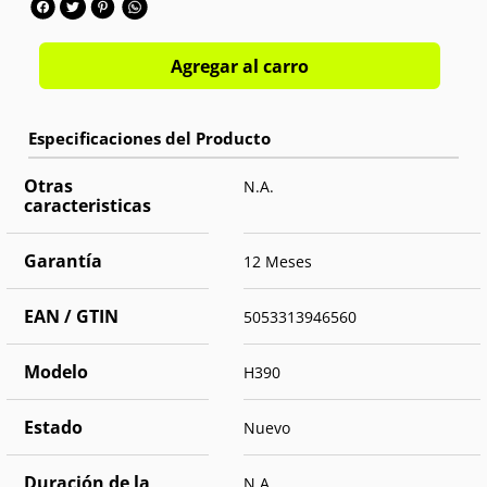
usuario moderno que busca rendimiento y conectividad USB-C en
Mastronics.
Agregar al carro
Conector:
USB-C para dispositivos modernos
Audio digital:
Si, de alta fidelidad
Almohadillas:
Si, cómodas para uso largo
Micrófono:
Ajustable con cancelación de ruido
Control remoto integrado:
Volumen / Mute
Otras
N.A.
Configuración:
Plug-and-Play instantánea
caracteristicas
Garantía
12 Meses
EAN / GTIN
5053313946560
Modelo
H390
Estado
Nuevo
Duración de la
N.A.