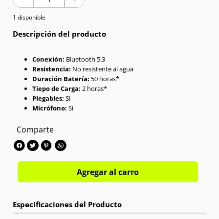
1 disponible
7
.
Celulares
Descripción del producto
8
.
Iphone 15 Pro Max
Conexión:
Bluetooth 5.3
9
.
Iphone 17
Resistencia:
No resistente al agua
Duración Batería:
50 horas*
10
.
Audífonos
Tiepo de Carga:
2 horas*
Plegables:
Si
Micrófono:
Si
Comparte
Agregar al carro