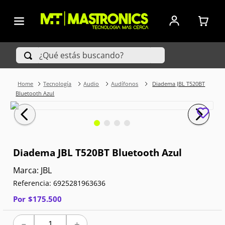
¿Qué estás buscando?
Tecnología
Audio
Audífonos
Diadema JBL T520BT
TÉRMINOS MÁS BUSCADOS
Bluetooth Azul
1
.
Iphone
2
.
Xiaomi
Diadema JBL T520BT Bluetooth Azul
3
.
Celulares Samsung
JBL
4
.
Televisores
Referencia
:
6925281963636
Por
$
175
.
500
5
.
Red Magic
6
.
S25 Ultra
－
＋