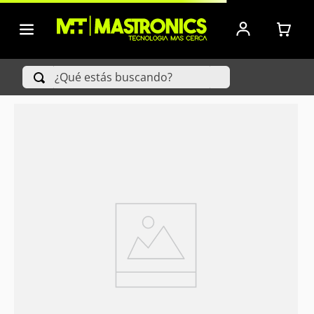
¿Qué estás buscando?
TÉRMINOS MÁS BUSCADOS
1
.
Iphone
2
.
Xiaomi
3
.
Celulares Samsung
4
.
Televisores
5
.
Red Magic
6
.
S25 Ultra