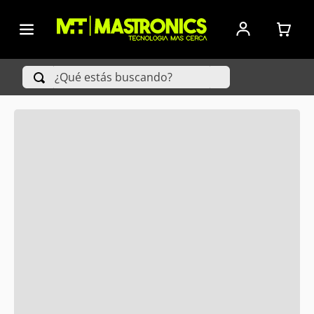
ORDENAR
POR
FILTRAR
FECHA DE
RELEASE
¿Qué estás buscando?
PRODUCTOS
TÉRMINOS MÁS BUSCADOS
1
.
Iphone
2
.
Xiaomi
3
.
Celulares Samsung
4
.
Televisores
5
.
Red Magic
6
.
S25 Ultra