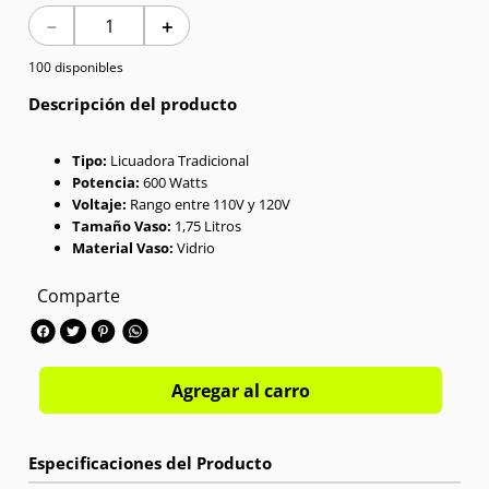
－
＋
7
.
Celulares
100 disponibles
8
.
Iphone 15 Pro Max
Descripción del producto
9
.
Iphone 17
Tipo:
Licuadora Tradicional
Potencia:
600 Watts
10
.
Audífonos
Voltaje:
Rango entre 110V y 120V
Tamaño Vaso:
1,75 Litros
Material Vaso:
Vidrio
Comparte
Agregar al carro