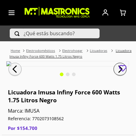
¿Qué estás buscando?
Electrodomésticos
Electrohogar
Licuadoras
Licuadora
TÉRMINOS MÁS BUSCADOS
Imusa Infiny Force 600 Watts 1.75 Litros Negro
1
.
Iphone
2
.
Xiaomi
Licuadora Imusa Infiny Force 600 Watts
3
.
Celulares Samsung
1.75 Litros Negro
4
.
Televisores
IMUSA
Referencia
:
7702073108562
5
.
Red Magic
Por
$
154
.
700
6
.
S25 Ultra