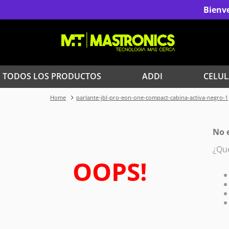
Bienve
TODOS LOS PRODUCTOS
ADDI
CELUL
parlante-jbl-pro-eon-one-compact-cabina-activa-negro-1
1
.
Iphone
3
.
Celulares Samsung
No 
¿Qu
5
.
Iphone 15 Pro Max
OOPS!
7
.
Red Magic
9
.
Iphone 17