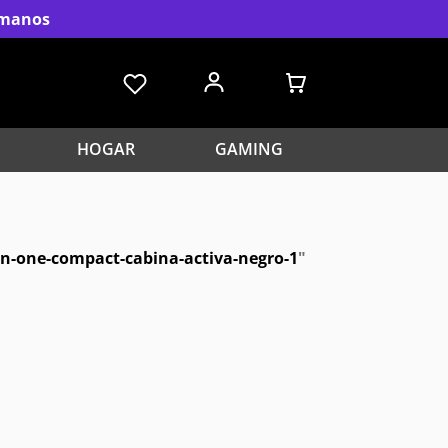
s manos
HOGAR
GAMING
on-one-compact-cabina-activa-negro-1
"