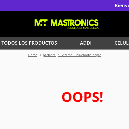
Bienve
TODOS LOS PRODUCTOS
ADDI
CELUL
parlante-jbl-xtreme-5-bluetooth-negro
1
.
Iphone
3
.
Celulares Samsung
5
.
Iphone 15 Pro Max
OOPS!
7
.
Red Magic
9
.
Iphone 17