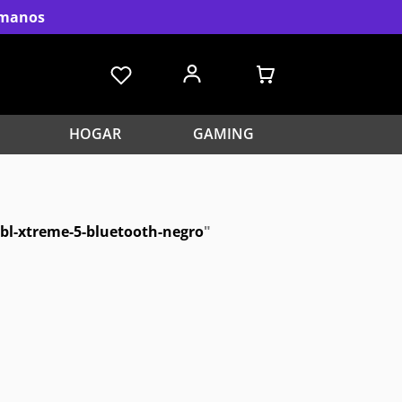
s manos
HOGAR
GAMING
jbl-xtreme-5-bluetooth-negro
"