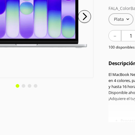
FALA_ColorBa
Plata
－
100 disponibles
Descripció
El MacBook Neo
en 4 colores, p
y hasta 16 hora
Disponible aho
¡Adquiere el t
Proces
RAM:
8
Almace