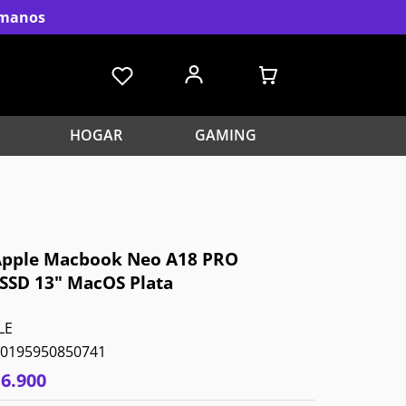
s manos
HOGAR
GAMING
 Apple Macbook Neo A18 PRO
SSD 13" MacOS Plata
LE
0195950850741
16
.
900