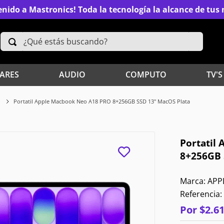
nido a Mastronics! Toda la tecnología la alcance de tu
¿Qué estás buscando?
TÉRMINOS MÁS BUSCADOS
ARES
AUDIO
COMPUTO
TV'S
2
.
Xiaomi
Portatil Apple Macbook Neo A18 PRO 8+256GB SSD 13" MacOS Plata
4
.
Televisores
Portatil
6
.
S25 Ultra
8+256GB 
8
.
Iphone 15 Pro Max
APP
Referencia
:
10
.
Samsung S26
Por
$
2
.
6