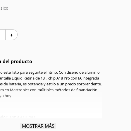
sico
＋
n del producto
 está listo para seguirte el ritmo. Con diseño de aluminio
antalla Liquid Retina de 13'', chip A18 Pro con IA integrada
s de batería, es potencia y estilo a un precio sorprendente.
ra en Mastronics con múltiples métodos de financiación.
uyo hoy!
ador:
Apple A18 PRO
GB
MOSTRAR MÁS
namiento:
256GB SSD