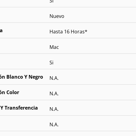
SI
Nuevo
ía
Hasta 16 Horas*
Mac
Si
ón Blanco Y Negro
N.A.
ón Color
N.A.
 Y Transferencia
N.A.
N.A.