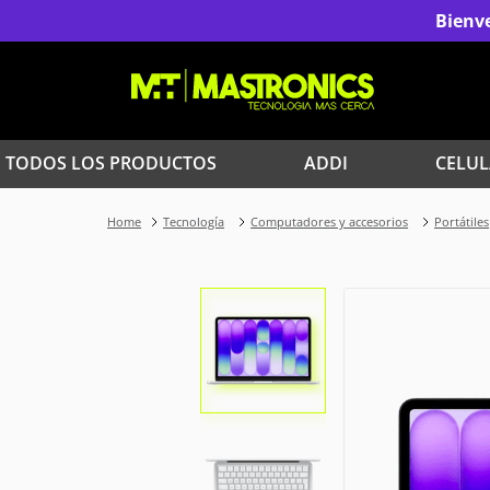
Bienve
TODOS LOS PRODUCTOS
ADDI
CELUL
1
.
Iphone
Tecnología
Computadores y accesorios
Portátiles
3
.
Celulares Samsung
5
.
Red Magic
7
.
Celulares
9
.
Iphone 17