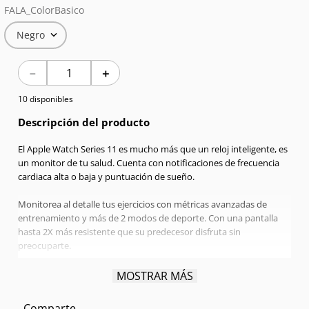
FALA_ColorBasico
7
.
Red Magic
Negro
8
.
Celulares
－
＋
9
.
Iphone 17
10 disponibles
10
.
Audífonos
Descripción del producto
El Apple Watch Series 11 es mucho más que un reloj inteligente, es
un monitor de tu salud. Cuenta con notificaciones de frecuencia
cardiaca alta o baja y puntuación de sueño.
Monitorea al detalle tus ejercicios con métricas avanzadas de
entrenamiento y más de 2 modos de deporte. Con una pantalla
hasta 2X más resistente que su predecesor disfruta sin
preocuparte.
Pantalla:
46mm Retina LTPO3 OLED
MOSTRAR MÁS
Procesador:
Apple S10 Dual-core
Conexión:
Bluetooth 5.3
Comparte