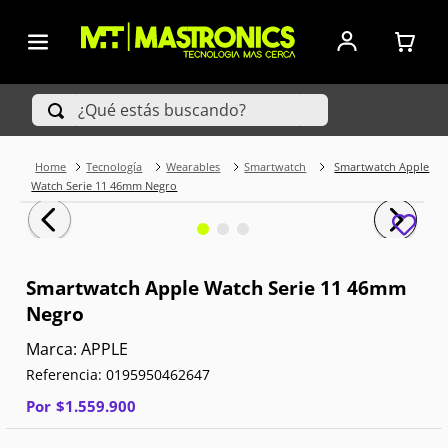
¿Qué estás buscando?
Tecnología
Wearables
Smartwatch
Smartwatch Apple
TÉRMINOS MÁS BUSCADOS
Watch Serie 11 46mm Negro
1
.
Iphone
2
.
Xiaomi
Smartwatch Apple Watch Serie 11 46mm
Negro
3
.
Celulares Samsung
APPLE
4
.
Televisores
Referencia
:
0195950462647
5
.
Iphone 15 Pro Max
Por
$
1
.
559
.
900
6
.
S25 Ultra