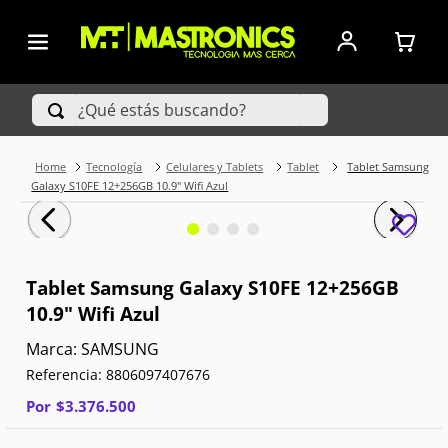
¿Qué estás buscando?
Tecnología
Celulares y Tablets
Tablet
Tablet Samsung
TÉRMINOS MÁS BUSCADOS
Galaxy S10FE 12+256GB 10.9" Wifi Azul
1
.
Iphone
2
.
Xiaomi
Tablet Samsung Galaxy S10FE 12+256GB
10.9" Wifi Azul
3
.
Celulares Samsung
SAMSUNG
4
.
Televisores
Referencia
:
8806097407676
5
.
Red Magic
Por
$
3
.
376
.
500
6
.
S25 Ultra