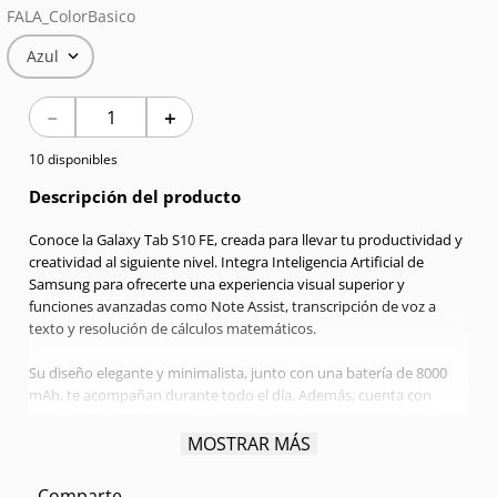
FALA_ColorBasico
7
.
Celulares
Azul
8
.
Iphone 15 Pro Max
－
＋
9
.
Iphone 17
10 disponibles
10
.
Samsung S26
Descripción del producto
Conoce la Galaxy Tab S10 FE, creada para llevar tu productividad y
creatividad al siguiente nivel. Integra Inteligencia Artificial de
Samsung para ofrecerte una experiencia visual superior y
funciones avanzadas como Note Assist, transcripción de voz a
texto y resolución de cálculos matemáticos.
Su diseño elegante y minimalista, junto con una batería de 8000
mAh, te acompañan durante todo el día. Además, cuenta con
certificación IP68, lo que la hace resistente al agua y al polvo. Lleva
tu rendimiento más lejos con tecnología de última generación.
MOSTRAR MÁS
Comparte