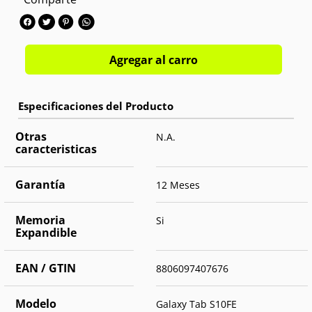
Pantalla:
10.9" IPS LCD 90Hz
Procesador:
Exynos 1580 Octa-core 2.9 GHz
Memoria interna:
256GB
RAM:
12GB
Agregar al carro
Cámara trasera:
Single 13 MPX
Cámara delantera:
Single 12 MPX
Batería:
8000 mAh
OS:
Android 15
Otras
N.A.
caracteristicas
Garantía
12 Meses
Memoria
Si
Expandible
EAN / GTIN
8806097407676
Modelo
Galaxy Tab S10FE