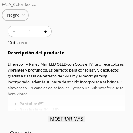
FALA_ColorBasico
7
.
Celulares
Negro
8
.
Iphone 15 Pro Max
－
＋
9
.
Iphone 17
10 disponibles
10
.
Audífonos
Descripción del producto
El nuevo TV Kalley Mini LED QLED con Google TV, te ofrece colores
vibrantes y profundos. Es perfecto para consolas y videojuegos
gracias a su tasa de refresco de 144 Hz y el modo gaming
incorporado, además su barra de sonido incorporada te brinda 7
altavoces y 2.1 canales de salida incluyendo un Sub Woofer que te
hará vibrar.
Pantalla:
65"
Resolución:
4K - UHD
Tecnología:
MiniLed
MOSTRAR MÁS
Modelo Año:
2025
USB:
Si (1)
Comparte