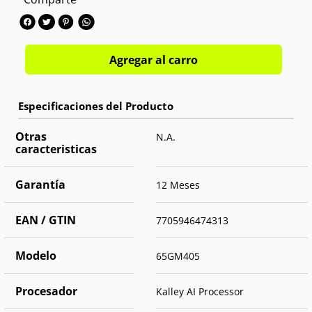
HDMI:
Si (2)
TDT:
SI
Smart TV:
Si
Comandos de Voz:
Si
Agregar al carro
Otras
N.A.
caracteristicas
Garantía
12 Meses
EAN / GTIN
7705946474313
Modelo
65GM405
Procesador
Kalley AI Processor