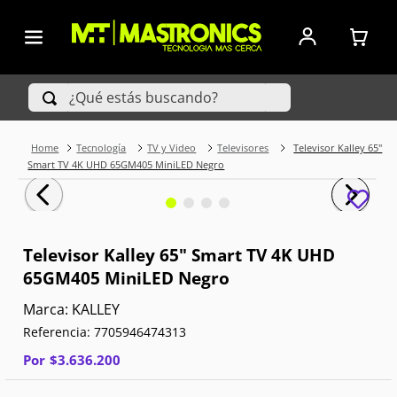
¿Qué estás buscando?
Tecnología
TV y Video
Televisores
Televisor Kalley 65"
TÉRMINOS MÁS BUSCADOS
Smart TV 4K UHD 65GM405 MiniLED Negro
1
.
Iphone
2
.
Xiaomi
Televisor Kalley 65" Smart TV 4K UHD
65GM405 MiniLED Negro
3
.
Celulares Samsung
KALLEY
4
.
Televisores
Referencia
:
7705946474313
5
.
Red Magic
Por
$
3
.
636
.
200
6
.
S25 Ultra