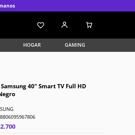
s manos
HOGAR
GAMING
r Samsung 40" Smart TV Full HD
Negro
MSUNG
8806095967806
52
.
700