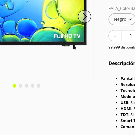
FALA_ColorBa
Negro
－
99.999 disponib
Descripció
Pantal
Resolu
Tecnol
Modelo
USB:
Si 
HDMI:
S
TDT:
SI
Smart 
Comand