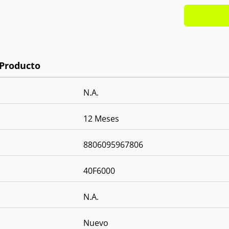
N.A.
12 Meses
8806095967806
40F6000
N.A.
Nuevo