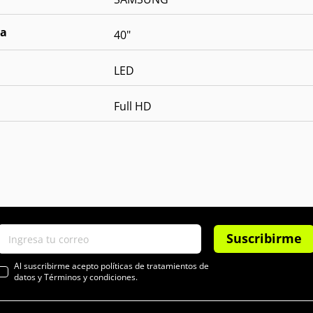
la
40"
LED
Full HD
Suscribirme
Al suscribirme acepto políticas de tratamientos de
datos y Términos y condiciones.