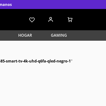
s manos
HOGAR
GAMING
85-smart-tv-4k-uhd-q6fa-qled-negro-1
"