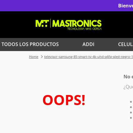
Bienve
TODOS LOS PRODUCTOS
ADDI
CELUL
televisor-samsung-85-smart-tv-4k-uhd-q6fa-qled-negro-
1
.
Iphone
3
.
Celulares Samsung
No 
¿Qu
5
.
Red Magic
OOPS!
7
.
Celulares
9
.
Iphone 17