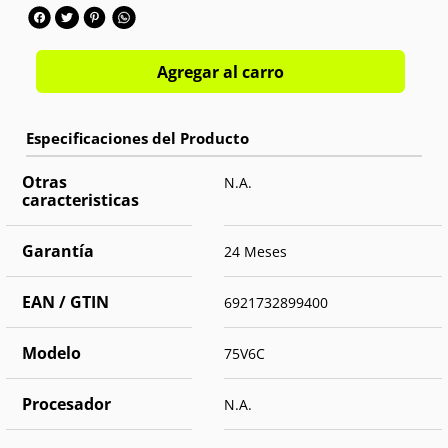
Agregar al carro
Otras
N.A.
caracteristicas
Garantía
24 Meses
EAN / GTIN
6921732899400
Modelo
75V6C
Procesador
N.A.