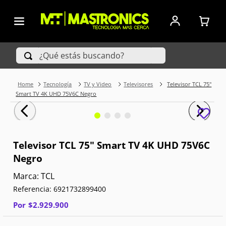
¿Qué estás buscando?
Tecnología
TV y Video
Televisores
Televisor TCL 75"
TÉRMINOS MÁS BUSCADOS
Smart TV 4K UHD 75V6C Negro
1
.
Iphone
2
.
Xiaomi
Televisor TCL 75" Smart TV 4K UHD 75V6C
Negro
3
.
Celulares Samsung
TCL
4
.
Televisores
Referencia
:
6921732899400
5
.
Red Magic
Por
$
2
.
929
.
900
6
.
S25 Ultra