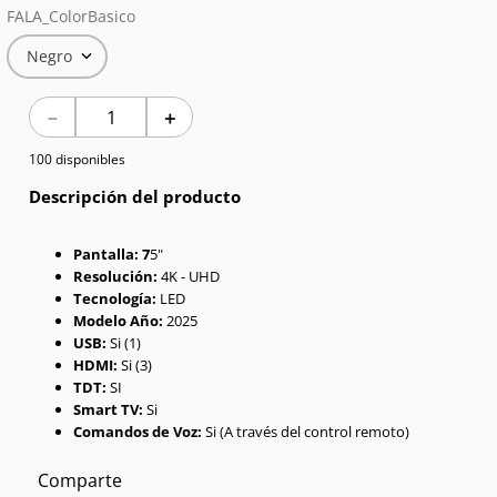
FALA_ColorBasico
7
.
Celulares
Negro
8
.
Iphone 15 Pro Max
－
＋
9
.
Iphone 17
100 disponibles
10
.
Audífonos
Descripción del producto
Pantalla: 7
5"
Resolución:
4K - UHD
Tecnología:
LED
Modelo Año:
2025
USB:
Si (1)
HDMI:
Si (3)
TDT:
SI
Smart TV:
Si
Comandos de Voz:
Si (A través del control remoto)
Comparte