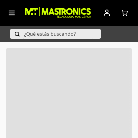
ORDENAR
POR
FECHA DE
RELEASE
¿Qué estás buscando?
PRODUCTOS
TÉRMINOS MÁS BUSCADOS
1
.
Iphone
2
.
Xiaomi
3
.
Celulares Samsung
4
.
Televisores
5
.
Iphone 15 Pro Max
6
.
S25 Ultra