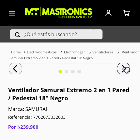
¿Qué estás buscando?
Electrodomésticos
Electrohogar
Ventiladores
Ventilador
TÉRMINOS MÁS BUSCADOS
Samurai Extremo 2 en 1 Pared / Pedestal 18" Negro
1
.
Iphone
2
.
Xiaomi
Ventilador Samurai Extremo 2 en 1 Pared
/ Pedestal 18" Negro
3
.
Celulares Samsung
SAMURAI
4
.
Televisores
Referencia
:
7702073032003
5
.
Iphone 15 Pro Max
Por
$
239
.
900
6
.
S25 Ultra