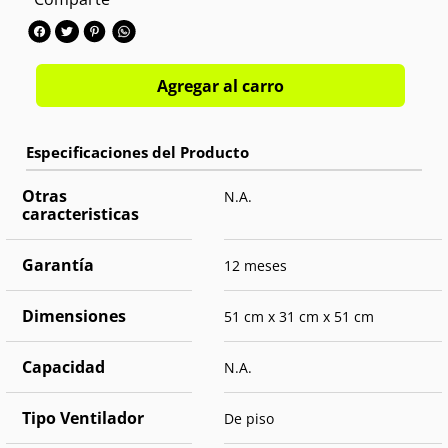
Velocidades:
3 Velocidades
Voltaje:
Rango entre 110 V y 120 V
Tamaño de Aspas:
18 Pulgadas
Número de Aspas:
6 Aspas
Agregar al carro
Otras
N.A.
caracteristicas
Garantía
12 meses
Dimensiones
51 cm x 31 cm x 51 cm
Capacidad
N.A.
Tipo Ventilador
De piso