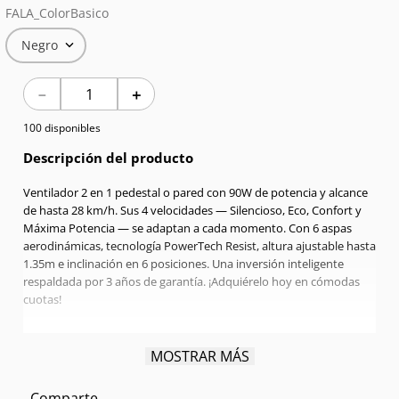
FALA_ColorBasico
7
.
Red Magic
Negro
8
.
Celulares
－
＋
9
.
Iphone 17
100 disponibles
10
.
Audífonos
Descripción del producto
Ventilador 2 en 1 pedestal o pared con 90W de potencia y alcance
de hasta 28 km/h. Sus 4 velocidades — Silencioso, Eco, Confort y
Máxima Potencia — se adaptan a cada momento. Con 6 aspas
aerodinámicas, tecnología PowerTech Resist, altura ajustable hasta
1.35m e inclinación en 6 posiciones. Una inversión inteligente
respaldada por 3 años de garantía. ¡Adquiérelo hoy en cómodas
cuotas!
MOSTRAR MÁS
Tipo:
2 en 1 Piso & Pared
Potencia:
90 Watts
Comparte