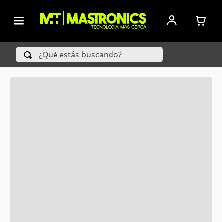
ORDENAR
POR
FILTRAR
FECHA DE
RELEASE
¿Qué estás buscando?
PRODUCTOS
TÉRMINOS MÁS BUSCADOS
1
.
Iphone
2
.
Xiaomi
3
.
Celulares Samsung
4
.
Televisores
5
.
Iphone 15 Pro Max
6
.
S25 Ultra