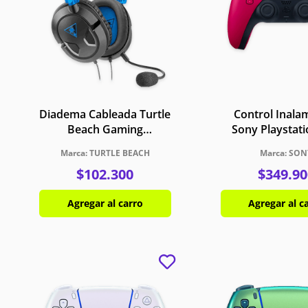
Diadema Cableada Turtle
Control Inala
Beach Gaming
Sony Playstat
Multiplataforma Ear
DualSense Rojo
TURTLE BEACH
SON
Force Recon 50P Rojo
$
102
.
300
$
349
.
90
Azul
Agregar al carro
Agregar al c