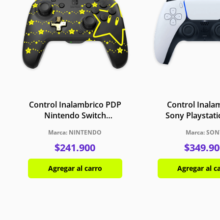
Control Inalambrico PDP
Control Inala
Nintendo Switch
Sony Playstat
Rematch Glow Super
DualSense B
NINTENDO
SON
Star Negro
$
241
.
900
$
349
.
90
Agregar al carro
Agregar al c