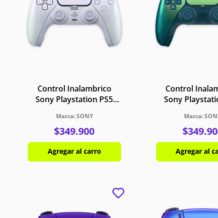
Control Inalambrico
Control Inala
Sony Playstation PS5
Sony Playstat
DualSense Chroma Pearl
DualSense Chro
SONY
SON
$
349
.
900
$
349
.
90
Agregar al carro
Agregar al c