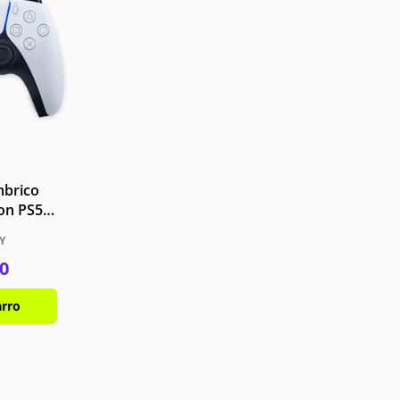
mbrico
ion PS5
lanco
Y
0
arro