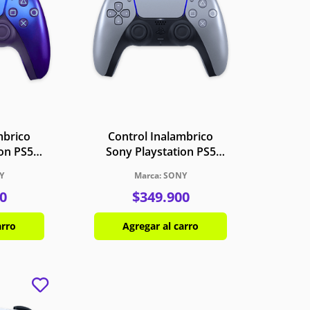
mbrico
Control Inalambrico
ion PS5
Sony Playstation PS5
hroma
DualSense Plata
Y
SONY
Esterlina
0
$
349
.
900
arro
Agregar al carro