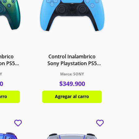
mbrico
Control Inalambrico
ion PS5
Sony Playstation PS5
ma Teal
DualSense Azul Estelar
Y
SONY
0
$
349
.
900
arro
Agregar al carro