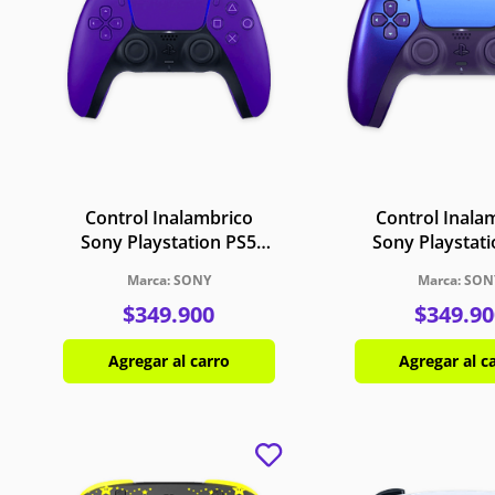
Control Inalambrico
Control Inala
Sony Playstation PS5
Sony Playstat
DualSense Morado
DualSense C
SONY
SON
Galactico
Indigo
$
349
.
900
$
349
.
90
Agregar al carro
Agregar al c