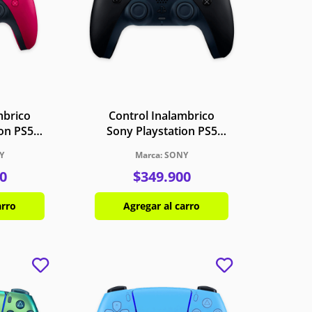
mbrico
Control Inalambrico
ion PS5
Sony Playstation PS5
 Cosmico
DualSense Negro
Y
SONY
Medianoche
0
$
349
.
900
arro
Agregar al carro