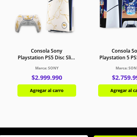
Consola Sony
Consola S
Playstation PS5 Disc Slim
Playstation 5 PS
Ghost Of Yotei 1TB + 1
825GB + 1 Con
SONY
SON
Control Multicolor
Juego Astro Bot
$
2
.
999
.
990
$
2
.
759
.
9
Gran Turismo 7
Agregar al carro
Agregar al c