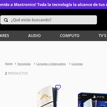
nido a Mastronics! Toda la tecnología la alcance de tu
¿Qué estás buscando?
TÉRMINOS MÁS BUSCADOS
ARES
AUDIO
COMPUTO
TV'S
2
.
Xiaomi
4
.
Televisores
Tecnología
Consolas y Videojuegos
Consolas
6
.
S25 Ultra
2
PRODUCTOS
8
.
Iphone 15 Pro Max
10
.
Audífonos