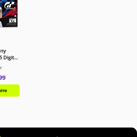
ony
5 Digital
trol +
Y
 + Juego
99
 Blanco
arro